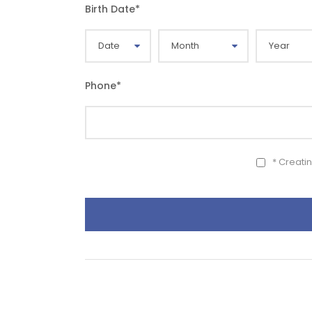
Birth Date
*
Phone
*
* Creati