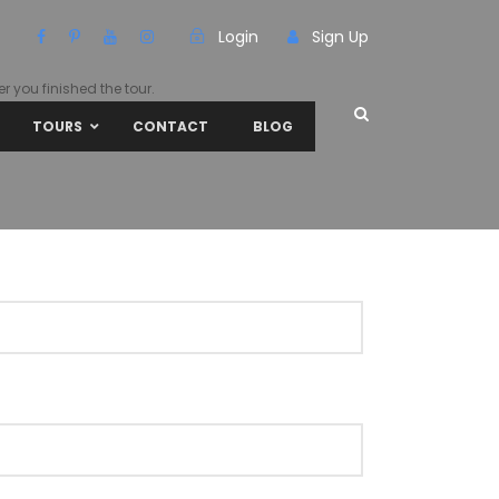
Login
Sign Up
r you finished the tour.
TOURS
CONTACT
BLOG