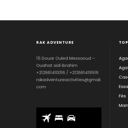
RAK ADVENTURE
TOP
15 Douar Ouled Messaoud –
Agad
Ouahat sidi ibrahim
Aga
+212661410016 / +212661419516
Cas
rakadventureactivities@gmail.
Essa
com
Fès
Mar