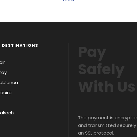
LOGIN
Pay
 DESTINATIONS
ir
Safely
fay
With Us
ablanca
ouira
rakech
The payment is encrypte
and transmitted securely
an SSL protocol.