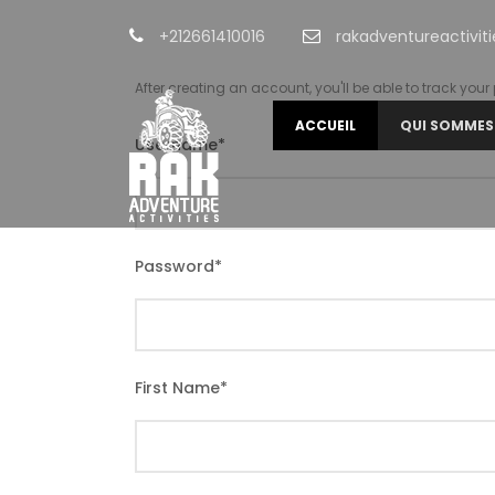
+212661410016
rakadventureactivi
After creating an account, you'll be able to track you
ACCUEIL
QUI SOMMES
Username
*
Password
*
First Name
*