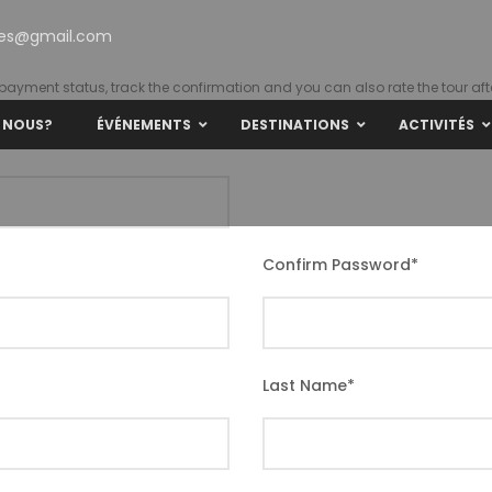
ties@gmail.com
r payment status, track the confirmation and you can also rate the tour afte
 NOUS?
ÉVÉNEMENTS
DESTINATIONS
ACTIVITÉS
Confirm Password
*
Last Name
*