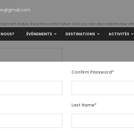
ties@gmail.com
r payment status, track the confirmation and you can also rate the tour afte
 NOUS?
ÉVÉNEMENTS
DESTINATIONS
ACTIVITÉS
Confirm Password
*
Last Name
*