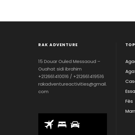
RAK ADVENTURE
TOP
15 Douar Ouled Messaoud –
Agad
Ouahat sidi ibrahim
Aga
+212661410016 / +212661419516
Cas
rakadventureactivities@gmail.
Essa
com
Fès
Mar