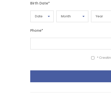
Birth Date
*
Phone
*
* Creati