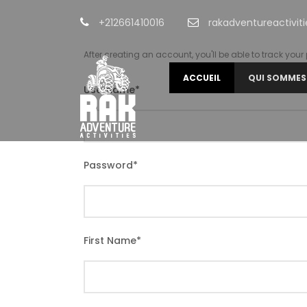
+212661410016
rakadventureactivi
After creating an account, you'll be able to track you
ACCUEIL
QUI SOMMES
Username
*
Password
*
First Name
*