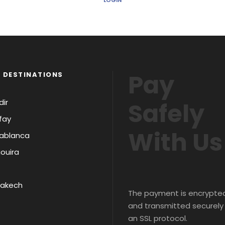
LOGIN
Pay
 DESTINATIONS
ir
Safely
fay
With Us
ablanca
ouira
rakech
The payment is encrypte
and transmitted securely
an SSL protocol.