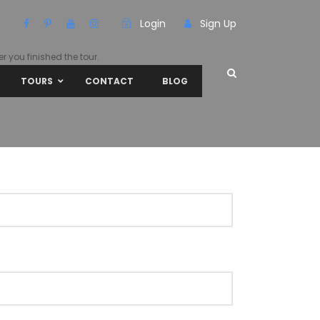
Login
Sign Up
r you finished the tour.
TOURS
CONTACT
BLOG