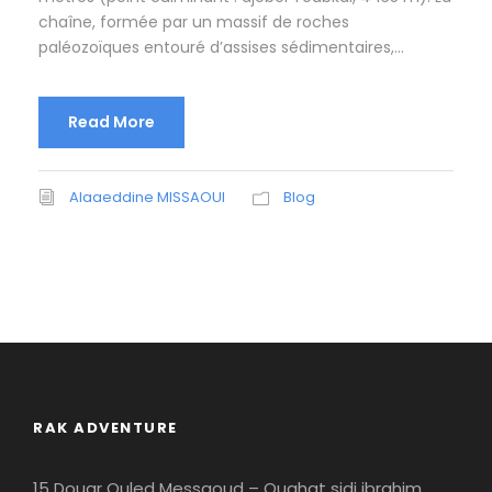
chaîne, formée par un massif de roches
paléozoïques entouré d’assises sédimentaires,...
Read More
Alaaeddine MISSAOUI
Blog
RAK ADVENTURE
15 Douar Ouled Messaoud – Ouahat sidi ibrahim