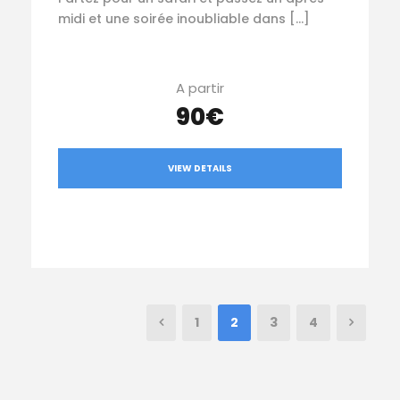
midi et une soirée inoubliable dans […]
A partir
90€
VIEW DETAILS
1
2
3
4