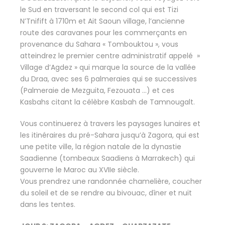
le Sud en traversant le second col qui est Tizi
N’Tnifift à 1710m et Ait Saoun village, l’ancienne
route des caravanes pour les commerçants en
provenance du Sahara « Tombouktou », vous
atteindrez le premier centre administratif appelé »
Village d’Agdez » qui marque la source de la vallée
du Draa, avec ses 6 palmeraies qui se successives
(Palmeraie de Mezguita, Fezouata …) et ces
Kasbahs citant la célèbre Kasbah de Tamnougalt.
Vous continuerez à travers les paysages lunaires et
les itinéraires du pré-Sahara jusqu’à Zagora, qui est
une petite ville, la région natale de la dynastie
Saadienne (tombeaux Saadiens à Marrakech) qui
gouverne le Maroc au XVIIe siècle.
Vous prendrez une randonnée chamelière, coucher
du soleil et de se rendre au bivouac, dîner et nuit
dans les tentes.