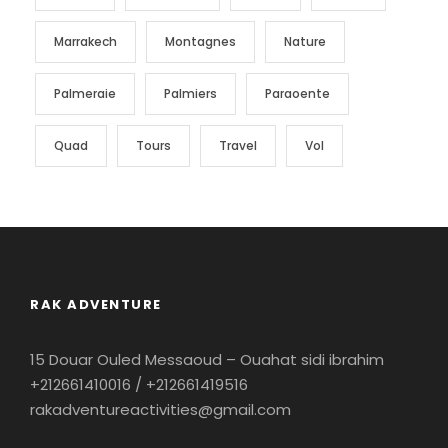
Marrakech
Montagnes
Nature
Palmeraie
Palmiers
Paraoente
Quad
Tours
Travel
Vol
RAK ADVENTURE
15 Douar Ouled Messaoud – Ouahat sidi ibrahim
+212661410016 / +212661419516
rakadventureactivities@gmail.com