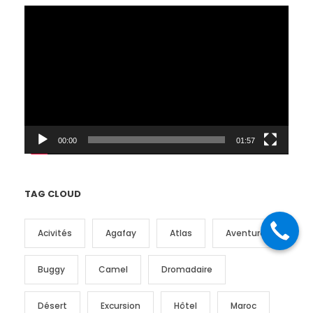
L
e
c
t
e
u
r
v
i
00:00
01:57
d
é
o
TAG CLOUD
Acivités
Agafay
Atlas
Aventure
Buggy
Camel
Dromadaire
Désert
Excursion
Hôtel
Maroc